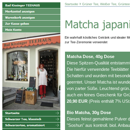
Startseite
Grüner Tee, Weißer Tee, Grüntee
Ein wahrhaft köstliches Getränk und idealer Mu
zur Tee-Zeremonie verwendet
Matcha Dose, 40g Dose
Diese Spitzen-Qualität entstammt
Die hierfür verwendete Teeblätte
Schatten und wurden mit besonde
geerntet. Unser Matcha ist wunder
von zarter Süße. Leuchtend grün.
auch ein feines Geschenk für Gr
20,90 EUR
(Preis enthält 7% USt
Bio Matcha, 30g Dose
Dieses feinst gemahlene Pulver d
"Soshun" aus kontroll. biol. Anbau