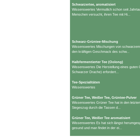
Schwarzertee, aromatisiert
Wissenswertes Vermutlich schon seit Jahrt
Menschen versucht, ihren Tee mit Hi...
Schwarz-Grüntee-Mischung
Wissenswertes Mischungen von schwarzem 
den kräftigen Geschmack des schw...
Halbfermentierter Tee (Oolong)
Wissenswertes Die Herstellung eines guten 
Schwarzer Drache) erfordert...
Tee-Spezialitäten
Wissenswertes
Grüner Tee, Weißer Tee, Grüntee-Pulver
Wissenswertes Grüner Tee hat in den letzte
Siegeszug durch die Tassen d...
Grüner Tee, Weißer Tee aromatisiert
Wissenswertes Es hat sich längst herumgesp
gesund und man findet in der ei...