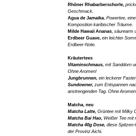
Rhöner Rhabarberschorle,
prick
Geschmack.
Agua de Jamaika
,
Powertee, eine
Komposition karibischer Träume.
Milde Hawaii Ananas
,
säurearm un
Erdbeer Guave,
ein leichter Som
Erdbeer-Note.
Kräutertees
Vitaminschmaus,
mit Sanddorn un
Ohne Aromen!
Jungbrunnen,
ein leckerer Faste
Sundowner,
zum Entspannen na
anstrengenden Tag. Ohne Aromen
Matcha, neu
Matcha Latte,
Grüntee mit Milky 
Matcha Bai Hao,
Weißer Tee mit 
Matcha 40g Dose,
diese Spitzen-
der Provinz Aichi.