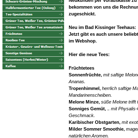
Neukunden per Vorauskasse zu 
bekommen von uns die Rechnun
zugeschickt.
Neu im Bad Kissinger Teehaus:
Jetzt gibt es auch unsere belieb
im Webshop.
Hier die neue Tees:
Früchtetees
Sonnenfrüchte,
mit saftige Melon
Ananas.
Tropenhimmel,
herrlich saftige M
Mandarinenscheiben.
Melone Minze,
süße Melone trifft
Sonniges Gemüt,
.
. mit Physalis
Geschmack.
Karibischer Obstgarten,
mit exo
Milder Sommer Smoothie,
magen
natürlichen Aromen.