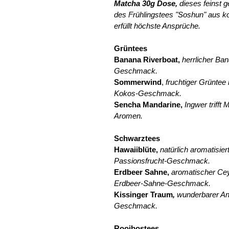
Matcha 30g Dose,
dieses feinst 
des Frühlingstees "Soshun" aus kon
erfüllt höchste Ansprüche.
Grüntees
Banana Riverboat,
herrlicher Ba
Geschmack.
Sommerwind
,
fruchtiger Grüntee
Kokos-Geschmack.
Sencha Mandarine,
Ingwer trifft
Aromen.
Schwarztees
Hawaiiblüte,
natürlich aromatisier
Passionsfrucht-Geschmack.
Erdbeer Sahne,
aromatischer Cey
Erdbeer-Sahne-Geschmack.
Kissinger Traum
,
wunderbarer A
Geschmack.
Rooibostees