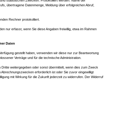
nd statistischen Zwecken. Protokolliert werden: Name der
ufs, übertragene Datenmenge, Meldung über erfolgreichen Abruf,
nden Rechner protokolliert.
 nur erfasst, wenn Sie diese Angaben freiwillig, etwa im Rahmen
ner Daten
erfügung gestellt haben, verwenden wir diese nur zur Beantwortung
lossener Verträge und für die technische Administration.
Dritte weitergegeben oder sonst übermittelt, wenn dies zum Zweck
zu Abrechnungszwecken erforderlich ist oder Sie zuvor eingewilligt
lligung mit Wirkung für die Zukunft jederzeit zu widerrufen. Der Widerruf