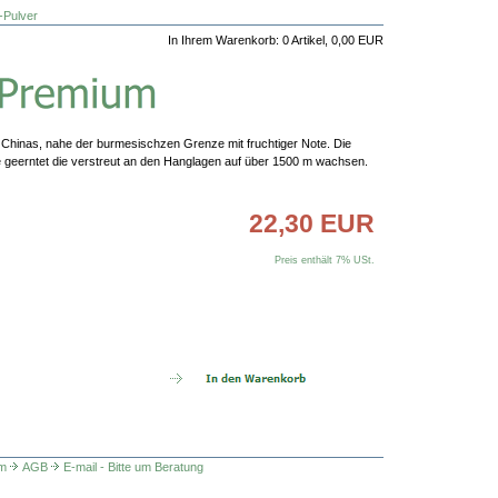
-Pulver
In Ihrem Warenkorb:
0
Artikel,
0,00
EUR
hinas, nahe der burmesischzen Grenze mit fruchtiger Note. Die
 geerntet die verstreut an den Hanglagen auf über 1500 m wachsen.
22,30 EUR
Preis enthält 7% USt.
m
AGB
E-mail - Bitte um Beratung