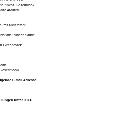
arine-Kokos-Geschmack.
 Ohne Aromen.
go-Passionsfrucht-
det mit Erdbeer-Sahne-
on-Geschmack.
.
ebnis.
r-Geschmack!
olgende E-Mail Adresse
llungen unter 0971-