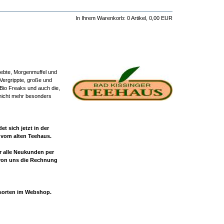
In Ihrem Warenkorb:
0
Artikel,
0,00
EUR
iebte, Morgenmuffel und
Vergrippte, große und
 Bio Freaks und auch die,
 nicht mehr besonders
t sich jetzt in der
r vom alten Teehaus.
ür alle Neukunden per
von uns die Rechnung
esorten im Webshop.