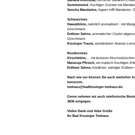
Sommerwind
,
fruchtiger Grüntee mit Mand
Sencha Mandarine,
Ingwer trifft Mandarine.
Schwarztees
Hawaiiblüte,
natürlich aromatisiert - mit Man
Geschmack.
Erdbeer Sahne,
aromatischer Ceylon abgerun
Geschmack.
Kissinger Traum
,
wunderbarer Ananas-Lem
Rooibostees
Kirschblüte,
... mit leckeren Kirschstückchen
Maracuja Pfirsich,
ein tropisch-fruchtiges Erl
Erdbeer Sahne,
köstlicher, sahniger Erdbee
Nach wie vor können Sie auch weiterhin f
benutzen.
teehaus@badkissinger-teehaus.de.
Gerne nehmen wir auch telefonische Beste
3836 entgegen.
Vielen Dank und liebe Grüße
Ihr Bad Kissinger Teehaus