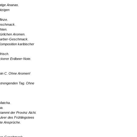
htige Ananas.
itzigen
Minze.
Geschmack.
hten.
türlichen Aromen.
barber-Geschmack.
Komposition karibischer
frisch.
eckerer Erdbeer-Note.
amin C. Ohne Aromen!
strengenden Tag. Ohne
Matcha.
ma.
stammt der Provinz Aichi.
ulver des Frühlingstees
hste Ansprüche.
beer-Geschmack.