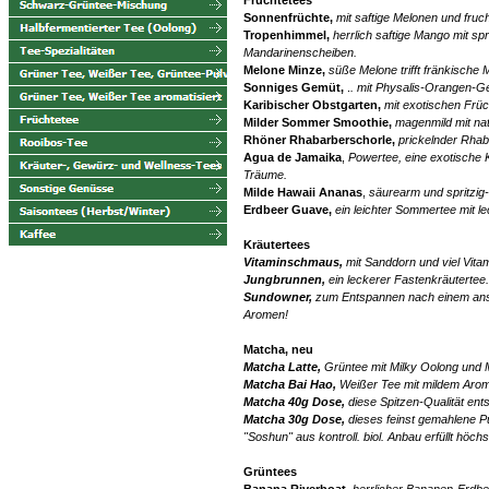
Sonnenfrüchte,
mit saftige Melonen und fruc
Tropenhimmel,
herrlich saftige Mango mit spr
Mandarinenscheiben.
Melone Minze,
süße Melone trifft fränkische 
Sonniges Gemüt,
.
. mit Physalis-Orangen-
Karibischer Obstgarten,
mit exotischen Früc
Milder Sommer Smoothie,
magenmild mit na
Rhöner Rhabarberschorle,
prickelnder Rha
Agua de Jamaika
,
Powertee, eine exotische 
Träume.
Milde Hawaii Ananas
,
säurearm und spritzig-
Erdbeer Guave,
ein leichter Sommertee mit l
Kräutertees
Vitaminschmaus,
mit Sanddorn und viel Vit
Jungbrunnen,
ein leckerer Fastenkräutertee.
Sundowner,
zum Entspannen nach einem an
Aromen!
Matcha, neu
Matcha Latte,
Grüntee mit Milky Oolong und 
Matcha Bai Hao,
Weißer Tee mit mildem Aro
Matcha 40g Dose,
diese Spitzen-Qualität ent
Matcha 30g Dose,
dieses feinst gemahlene P
"Soshun" aus kontroll. biol. Anbau erfüllt höc
Grüntees
Banana Riverboat,
herrlicher Bananen-Erd