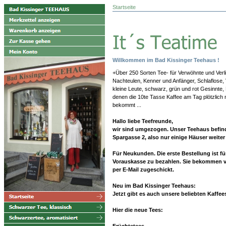
Startseite
Willkommen im Bad Kissinger Teehaus !
+Über 250 Sorten Tee- für Verwöhnte und Verl
Nachteulen, Kenner und Anfänger, Schlaflose, 
kleine Leute, schwarz, grün und rot Gesinnte,
denen die 10te Tasse Kaffee am Tag plötzlich
bekommt ...
Hallo liebe Teefreunde,
wir sind umgezogen. Unser Teehaus befinde
Spargasse 2, also nur einige Häuser weite
Für Neukunden. Die erste Bestellung ist f
Vorauskasse zu bezahlen. Sie bekommen 
per E-Mail zugeschickt.
Neu im Bad Kissinger Teehaus:
Jetzt gibt es auch unsere beliebten Kaffe
Hier die neue Tees:
Früchtetees