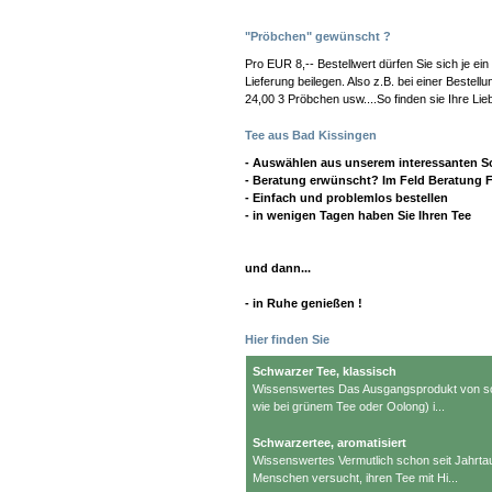
"Pröbchen" gewünscht ?
Pro EUR 8,-- Bestellwert dürfen Sie sich je e
Lieferung beilegen. Also z.B. bei einer Best
24,00 3 Pröbchen usw....So finden sie Ihre Lieb
Tee aus Bad Kissingen
- Auswählen aus unserem interessanten S
- Beratung erwünscht? Im Feld Beratung F
- Einfach und problemlos bestellen
- in wenigen Tagen haben Sie Ihren Tee
und dann...
- in Ruhe genießen !
Hier finden Sie
Schwarzer Tee, klassisch
Wissenswertes Das Ausgangsprodukt von s
wie bei grünem Tee oder Oolong) i...
Schwarzertee, aromatisiert
Wissenswertes Vermutlich schon seit Jahrt
Menschen versucht, ihren Tee mit Hi...